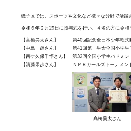
磯子区では、スポーツや文化など様々な分野で活躍
令和６年２月29日に授与式を行い、４名の方に令和
【髙橋昊太さん】 第40回記念全日本少年軟式野
【中島一輝さん】 第41回第一生命全国小学生
【茜ケ久保千悟さん】 第32回全国小学生バドミ
【清藤果歩さん】 ＮＰＢガールズトーナメント2
髙橋昊太さん