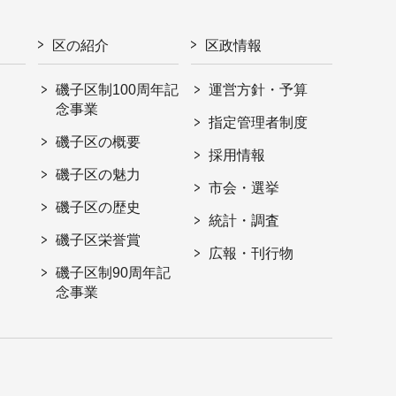
区の紹介
区政情報
磯子区制100周年記
運営方針・予算
念事業
指定管理者制度
磯子区の概要
採用情報
磯子区の魅力
市会・選挙
磯子区の歴史
統計・調査
磯子区栄誉賞
広報・刊行物
磯子区制90周年記
念事業