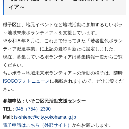
ィア～
磯子区は、地元イベントなど地域活動に参加するちいボラ
～地域未来ボランティア～を支援しています。
※令和８年６月に、これまで行ってきた「若者世代ボラン
ティア派遣事業」に上記の愛称を新たに設定しました。
現在、募集しているボランティアは募集情報一覧からご覧
ください。
ちいボラ～地域未来ボランティア～の活動の様子は、随時
ISOGOフォトニュース
に掲載されますので、ぜひご覧くだ
さい。
参加申込：いそご区民活動支援センター
TEL :
045（754）2390
Mail:
is-shienc@city.yokohama.lg.jp
電子申請はこちら（外部サイト）
からお願いします。