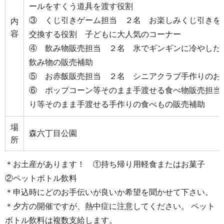
ールをすくう道具を渡す役割
③ くじ引きゲーム担当 ２名 お楽しみくじ引きを
内
容
交換する役割 子どもに大人気のコーナー
④ 飲み物販売担当 ２名 氷でギンギンに冷やした
飲み物の販売補助
⑤ お赤飯販売担当 ２名 シニアクラブ手作りのお
⑥ ポップコーン等そのまま手渡せる食べ物販売担当
り等そのまま手渡せる手作りの食べもの販売補
場
森六丁目公園
所
＊お土産があります！ ①持ち帰り用軽食またはお菓子
②ペットボトル飲料
＊申込時にどのお手伝いが良いか希望を聞かせて下さい。
＊夕方の開催ですが、熱中症に注意してください。 ペット
ボトル飲料は複数支給します。