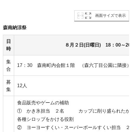
画面サイズで表示
森南納涼祭
日
８月２日(日曜日) 18：00～20
時
集
17：30 森南町内会館１階 （森六丁目公園に隣接）
合
募
12人
集
食品販売やゲームの補助
① かき氷担当 ２名 カップに削り盛られたかき
各種シロップをかける役割
② ヨーヨーすくい・スーパーボールすくい担当 ２