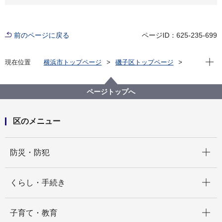
前のページに戻る
ページID：625-235-699
現在位
現在位置
横浜市トップページ
磯子区トップページ
くらし・手続き
市民協働・学び
協働・支援
地域活動
ボランティア募集情報
ページトップへ
区のメニュー
開く
防災・防犯
開く
くらし・手続き
開く
子育て・教育