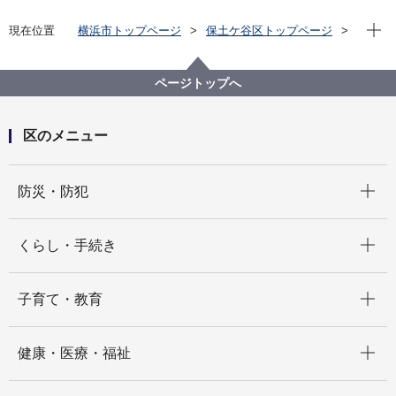
現在位
現在位置
横浜市トップページ
保土ケ谷区トップページ
区政情報
指定管理者制度
指定管理者の導入状況
初音が丘地区センター
第４期初音が丘地区センター指定管理者導入状況につ
ページトップへ
いて
区のメニュー
開く
防災・防犯
開く
くらし・手続き
開く
子育て・教育
開く
健康・医療・福祉
開く