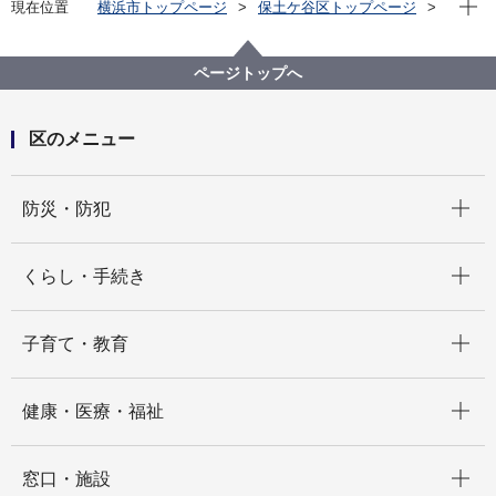
現在位置
横浜市トップページ
保土ケ谷区トップページ
区政情報
区長のメッセージ
令和４年度
NO.18 ４年ぶりの区民まつりが開催されました
ページトップへ
区のメニュー
開く
防災・防犯
開く
くらし・手続き
開く
子育て・教育
開く
健康・医療・福祉
開く
窓口・施設