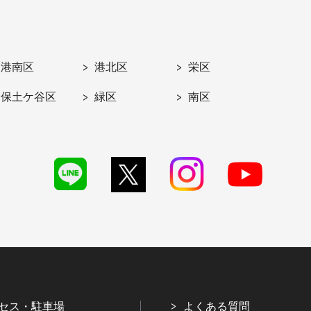
港南区
港北区
栄区
保土ケ谷区
緑区
南区
セス・駐車場
よくある質問