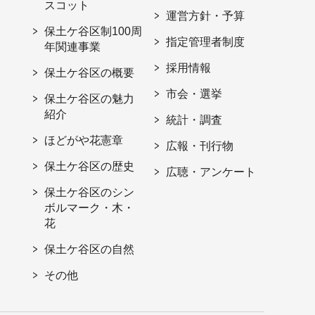
スコット
運営方針・予算
保土ケ谷区制100周
指定管理者制度
年関連事業
採用情報
保土ケ谷区の概要
市会・選挙
保土ケ谷区の魅力
紹介
統計・調査
ほどがや花憲章
広報・刊行物
保土ケ谷区の歴史
広聴・アンケート
保土ケ谷区のシン
ボルマーク・木・
花
保土ケ谷区の自然
その他