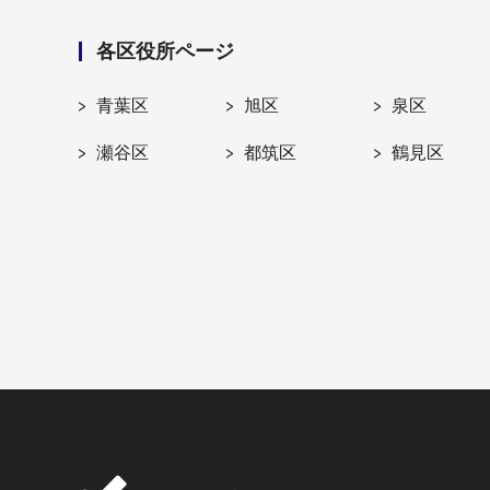
各区役所ページ
青葉区
旭区
泉区
瀬谷区
都筑区
鶴見区