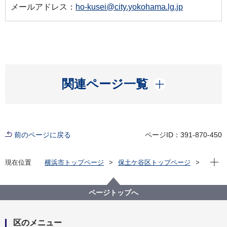
メールアドレス：
ho-kusei@city.yokohama.lg.jp
開く
関連ページ一覧
前のページに戻る
ページID：391-870-450
現在位
現在位置
横浜市トップページ
保土ケ谷区トップページ
区政情報
広報・刊行物
広報よこはま ほどがや区版
令和5年（2023年）分
2023年6月号
ページトップへ
区のメニュー