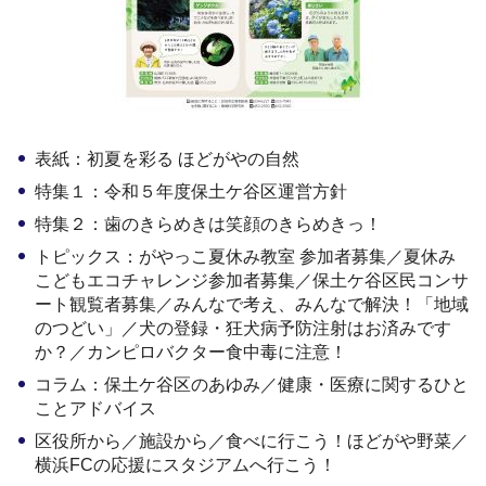
表紙：初夏を彩る ほどがやの自然
特集１：令和５年度保土ケ谷区運営方針
特集２：歯のきらめきは笑顔のきらめきっ！
トピックス：がやっこ夏休み教室 参加者募集／夏休み
こどもエコチャレンジ参加者募集／保土ケ谷区民コンサ
ート観覧者募集／みんなで考え、みんなで解決！「地域
のつどい」／犬の登録・狂犬病予防注射はお済みです
か？／カンピロバクター食中毒に注意！
コラム：保土ケ谷区のあゆみ／健康・医療に関するひと
ことアドバイス
区役所から／施設から／食べに行こう！ほどがや野菜／
横浜FCの応援にスタジアムへ行こう！