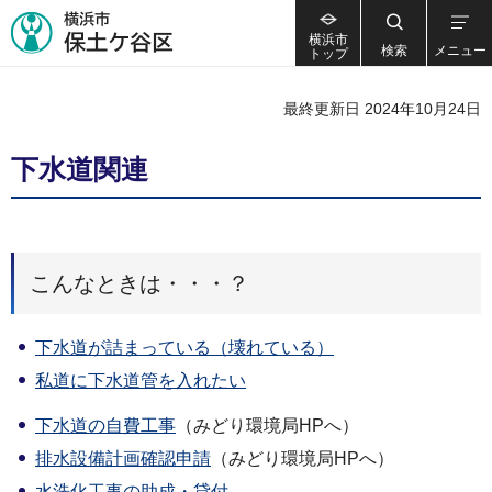
横浜市
検索
メニュー
トップ
最終更新日 2024年10月24日
下水道関連
こんなときは・・・？
下水道が詰まっている（壊れている）
私道に下水道管を入れたい
下水道の自費工事
（みどり環境局HPへ）
排水設備計画確認申請
（みどり環境局HPへ）
水洗化工事の助成・貸付