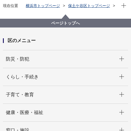
現在位
現在位置
横浜市トップページ
保土ケ谷区トップページ
イベント
その他
【保土ケ谷図書館】中学生・高校生のための「大人に
なる前に知っておきたいお金の話」
ページトップへ
区のメニュー
開く
防災・防犯
開く
くらし・手続き
開く
子育て・教育
開く
健康・医療・福祉
開く
窓口・施設