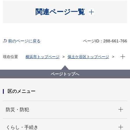
開く
関連ページ一覧
前のページに戻る
ページID：288-661-766
現在位
現在位置
横浜市トップページ
保土ケ谷区トップページ
イベント
その他
保土ケ谷区公式インスタグラムフォトコンテスト2026
ページトップへ
区のメニュー
開く
防災・防犯
開く
くらし・手続き