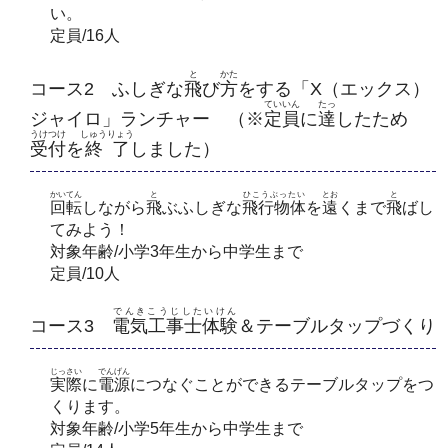
い。
定員/16人
と
かた
コース2 ふしぎな
飛
び
方
をする「X（エックス）
ていいん
たっ
ジャイロ」ランチャー （※
定員
に
達
したため
うけつけ
しゅうりょう
受付
を
終了
しました）
かいてん
と
ひこうぶったい
とお
と
回転
しながら
飛
ぶふしぎな
飛行物体
を
遠
くまで
飛
ばし
てみよう！
対象年齢/小学3年生から中学生まで
定員/10人
でんきこうじしたいけん
コース3
電気工事士体験
＆テーブルタップづくり
じっさい
でんげん
実際
に
電源
につなぐことができるテーブルタップをつ
くります。
対象年齢/小学5年生から中学生まで