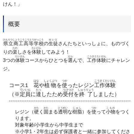
けん！」
概要
けんりつしょうこうこうとうがっこう
せいと
県立商工高等学校
の
生徒
さんたちといっしょに、ものづく
たの
たいけん
りの
楽
しさを
体験
してみよう！
たいけん
えら
こうさくたいけん
3つの
体験
コースからひとつを
選
んで、
工作体験
にチャレン
ジ。
はな
しょくぶつ
つか
こうさくたいけん
コース1
花
や
植物
を
使
ったレジン
工作体験
ていいん
たっ
うけつけ
しゅうりょう
（※
定員
に
達
したため
受付
を
終了
しました）
かた
かた
とうめい
じゅし
つか
こもの
レジン（
硬
く
固
まる
透明
な
樹脂
）を
使
って
小物
をつく
ります。
対象年齢/小学生から中学生まで
※小学1・2年生は必ず保護者と一緒に参加してくださ