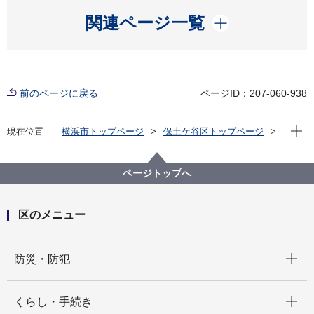
開く
関連ページ一覧
前のページに戻る
ページID：207-060-938
現在位
現在位置
横浜市トップページ
保土ケ谷区トップページ
イベント
その他
【保土ケ谷図書館】ものづくりイベント「クラフト★
アドベンチャー 三大ものづくりで大ぼうけん！」
ページトップへ
区のメニュー
開く
防災・防犯
開く
くらし・手続き