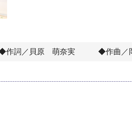
 ◆作詞／貝原 萌奈実 ◆作曲／