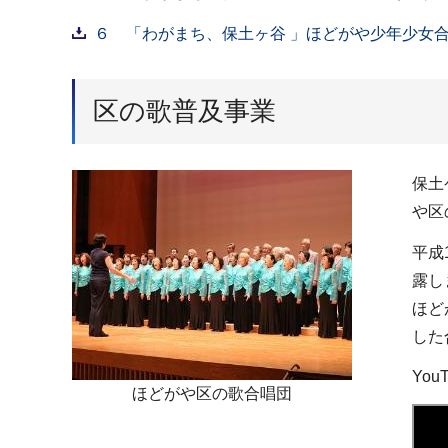
６ 「わがまち、保土ヶ谷 」ほどがや少年少女合唱団
区の歌普及事業
保土
や区
平成
露し
ほど
した
You
ほどがや区の歌合唱団