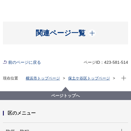
開く
関連ページ一覧
前のページに戻る
ページID：423-581-514
現在位
現在位置
横浜市トップページ
保土ケ谷区トップページ
イベント
観光
ページトップへ
区のメニュー
開く