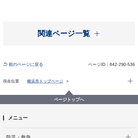
開く
関連ページ一覧
前のページに戻る
ページID：842-290-536
現在位
現在位置
横浜市トップページ
横浜市 Q＆Aよくある質問集
所管区局から探す
消防局
予防課
防火管理講習等の手数料はコンビニで支払いが可能で
ページトップへ
すか。
メニュー
開く
防災・救急