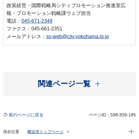
政策経営・国際戦略局シティプロモーション推進室広
報・プロモーション戦略課ウェブ担当
電話：
045-671-2349
ファクス：045-661-2351
メールアドレス：
ss-web@city.yokohama.lg.jp
開く
関連ページ一覧
前のページに戻る
ページID：598-939-185
現在位
現在位置
横浜市トップページ
横浜市 Q＆Aよくある質問集