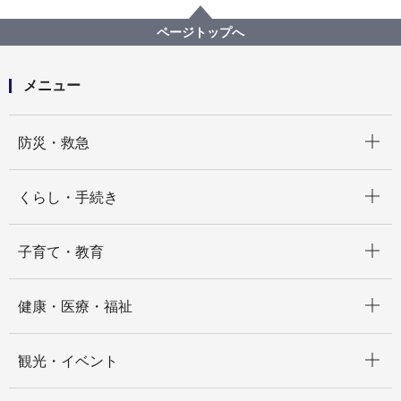
所管区局から探す
政策経営・国際戦略局
広報・プロモーション戦略課
ページトップへ
横浜市公式LINEアカウントのお知らせを通知オフにし
たい、または、ブロックしたい
メニュー
開く
防災・救急
開く
くらし・手続き
開く
子育て・教育
開く
健康・医療・福祉
開く
観光・イベント
開く