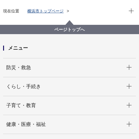
現在位
現在位置
横浜市トップページ
横浜市 Q＆Aよくある質問集
所管区局から探す
政策経営・国際戦略局
広報・プロモーション戦略課
ページトップへ
横浜市ウェブサイトはいつリニューアルしたのか、ス
マートフォンで閲覧できるか
メニュー
開く
防災・救急
開く
くらし・手続き
開く
子育て・教育
開く
健康・医療・福祉
開く