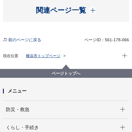
開く
関連ページ一覧
前のページに戻る
ページID：561-178-066
現在位
現在位置
横浜市トップページ
横浜市 Q＆Aよくある質問集
所管区局から探す
健康福祉局
福祉保健課
火災や自然災害により、被災しましたが、見舞金は支
ページトップへ
給されますか。
メニュー
開く
防災・救急
開く
くらし・手続き