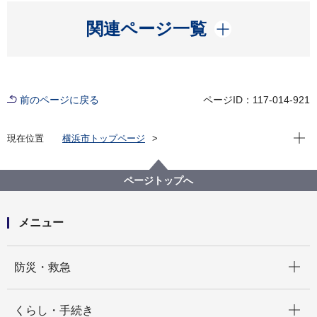
開く
関連ページ一覧
前のページに戻る
ページID：117-014-921
現在位
現在位置
横浜市トップページ
横浜市 Q＆Aよくある質問集
所管区局から探す
人事委員会事務局
任用課
他の試験との併願は可能ですか。
ページトップへ
メニュー
開く
防災・救急
開く
くらし・手続き