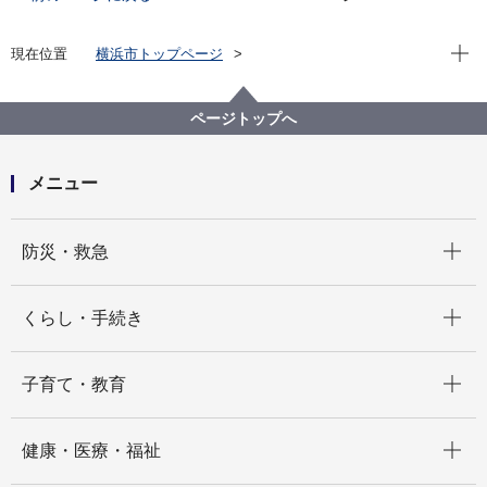
現在位
現在位置
横浜市トップページ
横浜市 Q＆Aよくある質問集
所管区局から探す
人事委員会事務局
任用課
ページトップへ
採用試験・選考の申込後に試験・選考区分の変更はで
きますか。
メニュー
開く
防災・救急
開く
くらし・手続き
開く
子育て・教育
開く
健康・医療・福祉