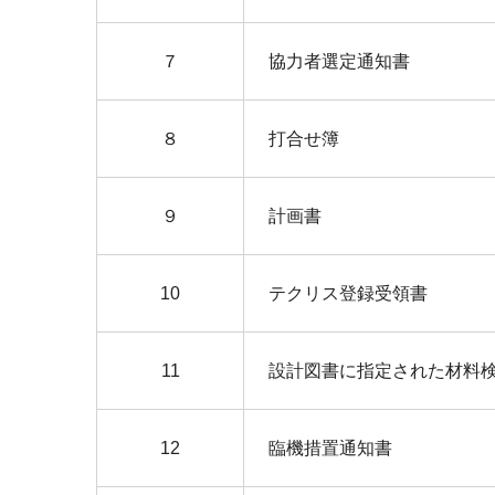
７
協力者選定通知書
８
打合せ簿
９
計画書
10
テクリス登録受領書
11
設計図書に指定された材料
12
臨機措置通知書