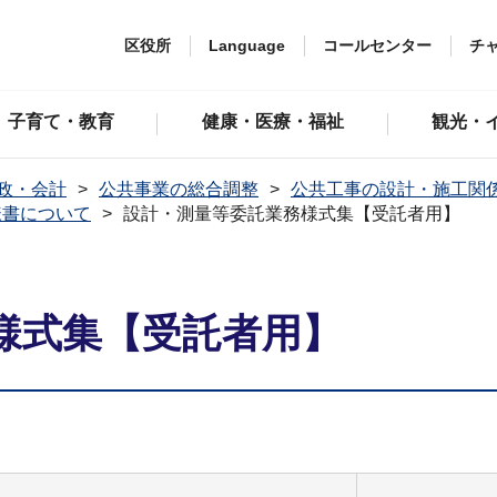
区役所
Language
コールセンター
チ
子育て・教育
健康・医療・福祉
観光・
政・会計
公共事業の総合調整
公共工事の設計・施工関
様書について
設計・測量等委託業務様式集【受託者用】
様式集【受託者用】