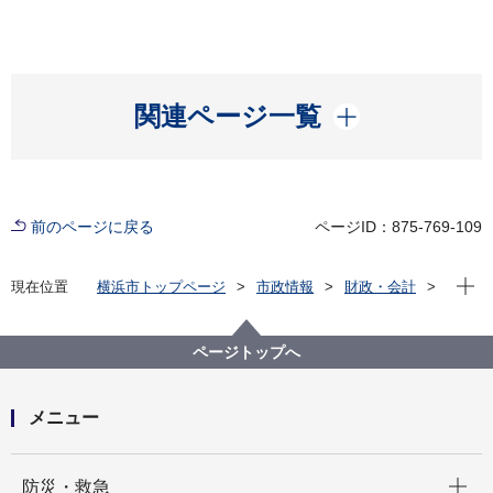
開く
関連ページ一覧
前のページに戻る
ページID：875-769-109
現在位
現在位置
横浜市トップページ
市政情報
財政・会計
会計・出納
市税などの納付
市税、国民健康保険料などの納付
ページトップへ
メニュー
開く
防災・救急