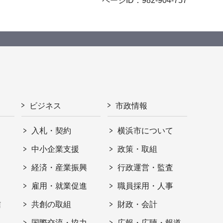
ページID：982-904-757
ビジネス
市政情報
入札・契約
横浜市について
ト
中小企業支援
政策・取組
経済・産業振興
行政運営・監査
雇用・就業促進
職員採用・人事
信
共創の取組
財政・会計
国際交流・協力
広報・広聴・報道