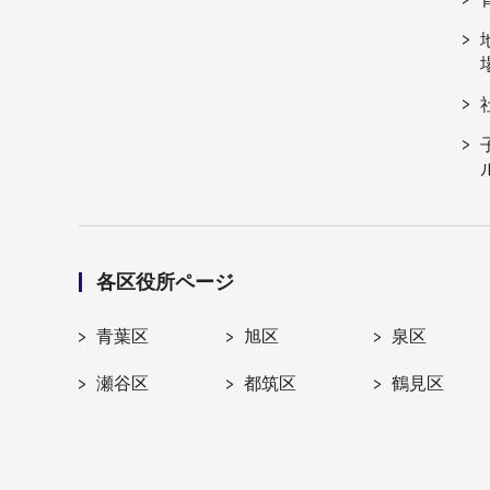
各区役所ページ
青葉区
旭区
泉区
瀬谷区
都筑区
鶴見区