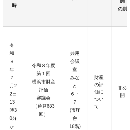
開
時
の別
令
和
共用
８
会議
令和８年度
年
室
第１回
財産
７
みな
横浜市財産
の評
月2
と
非公
評価
価に
2日
６・
開
審議会
つい
13
７
（通算683
て
時3
(市庁
回）
0分
舎
か
18階)