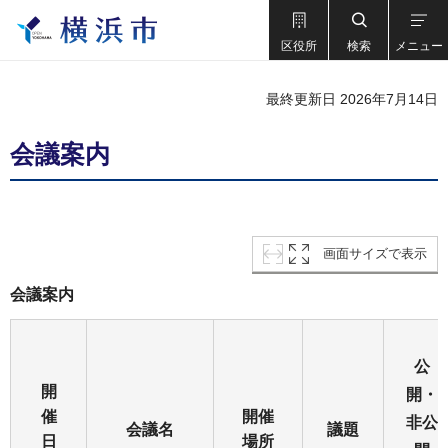
区役所
検索
メニュー
最終更新日 2026年7月14日
会議案内
画面サイズで表示
会議案内
公
開
開・
催
開催
非公
会議名
議題
日
場所