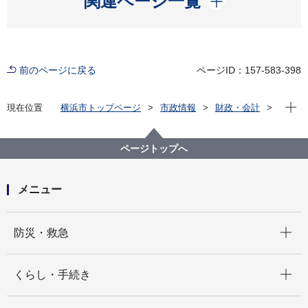
関連ページ一覧
前のページに戻る
ページID：157-583-398
現在位
現在位置
横浜市トップページ
市政情報
財政・会計
ファシリティマネジメントの推進（市有地・公共施
設）
市有地ポータルサイト
その他情報
ページトップへ
財産評価審議会
会議案内
メニュー
開く
防災・救急
開く
くらし・手続き
開く