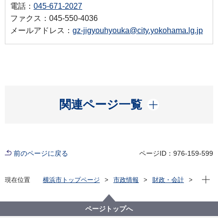
電話：
045-671-2027
ファクス：045-550-4036
メールアドレス：
gz-jigyouhyouka@city.yokohama.lg.jp
開く
関連ページ一覧
前のページに戻る
ページID：976-159-599
現在位
現在位置
横浜市トップページ
市政情報
財政・会計
ファシリティマネジメントの推進（市有地・公共施
設）
横浜市公共事業評価
ページトップへ
令和５年度横浜市公共事業評価委員会