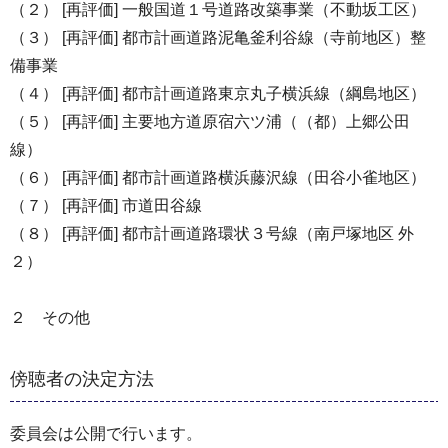
（２） [再評価] 一般国道１号道路改築事業（不動坂工区）
（３） [再評価] 都市計画道路泥亀釜利谷線（寺前地区）整
備事業
（４） [再評価] 都市計画道路東京丸子横浜線（綱島地区）
（５） [再評価] 主要地方道原宿六ツ浦（（都）上郷公田
線）
（６） [再評価] 都市計画道路横浜藤沢線（田谷小雀地区）
（７） [再評価] 市道田谷線
（８） [再評価] 都市計画道路環状３号線（南戸塚地区 外
２）
２ その他
傍聴者の決定方法
委員会は公開で行います。