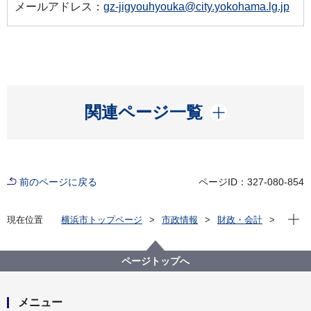
メールアドレス：
gz-jigyouhyouka@city.yokohama.lg.jp
開く
関連ページ一覧
前のページに戻る
ページID：327-080-854
現在位
現在位置
横浜市トップページ
市政情報
財政・会計
ファシリティマネジメントの推進（市有地・公共施
設）
横浜市公共事業評価
ページトップへ
令和５年度横浜市公共事業評価委員会
令和５年度第２回公共事業評価委員会
メニュー