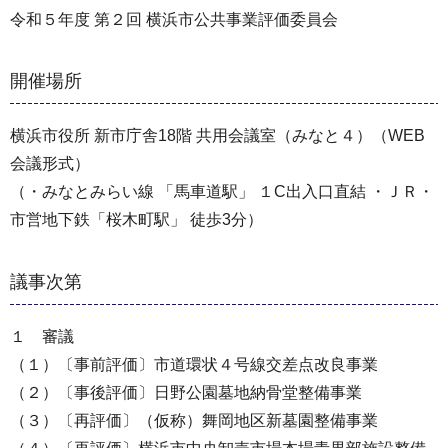
令和５年度 第２回 横浜市公共事業評価委員会
開催場所
横浜市役所 新市庁舎18階 共用会議室（みなと４）（WEB
会議形式）
（・みなとみらい線 「馬車道駅」 １C出入口直結 ・ＪＲ・
市営地下鉄「桜木町駅」 徒歩3分）
議事次第
１ 審議
（１）〔事前評価〕市道環状４号線交差点改良事業
（２）〔事後評価〕日野公園墓地納骨堂整備事業
（３）〔再評価〕（仮称）舞岡地区新墓園整備事業