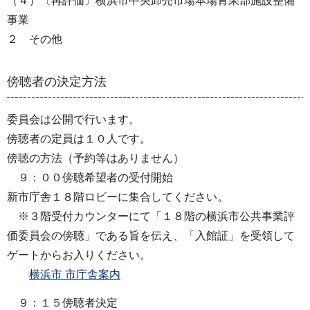
（４）〔再評価〕横浜市中央卸売市場本場青果部施設整備
事業
２ その他
傍聴者の決定方法
委員会は公開で行います。
傍聴者の定員は１０人です。
傍聴の方法（予約等はありません）
９：００傍聴希望者の受付開始
新市庁舎１８階ロビーに集合してください。
※３階受付カウンターにて「１８階の横浜市公共事業評
価委員会の傍聴」である旨を伝え、「入館証」を受領して
ゲートからお入りください。
横浜市 市庁舎案内
９：１５傍聴者決定