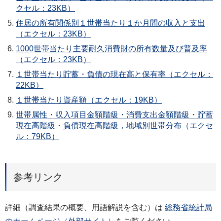
クセル：23KB）
住居の所有関係別１世帯当たり１か月間の収入と支出
（エクセル：23KB）
1000世帯当たり主要耐久消費財の所有数量及び普及率
（エクセル：23KB）
１世帯当たり貯蓄・負債の現在高と保有率（エクセル：
22KB）
１世帯当たり資産額（エクセル：19KB）
世帯属性・収入項目金額階級・消費支出金額階級・貯蓄
現在高階級・負債現在高階級，地域別世帯分布（エクセ
ル：79KB）
参考リンク
詳細（調査結果の概要、用語解説を含む）は
総務省統計局