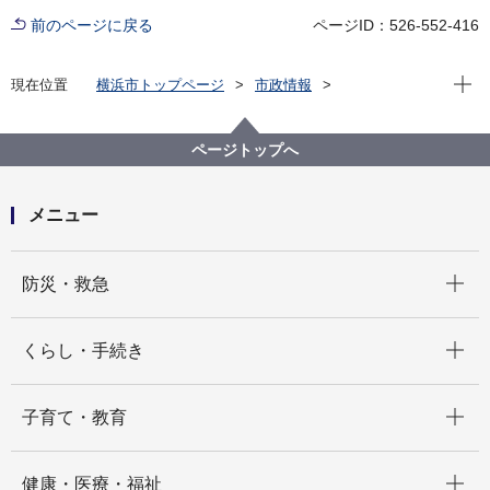
前のページに戻る
ページID：526-552-416
現在位
現在位置
横浜市トップページ
市政情報
横浜市について
統計・調査
統計情報ポータル
主な統計調査結果
全国家計構造調査（旧 全国消費実態調査）
ページトップへ
平成26年全国消費実態調査
メニュー
開く
防災・救急
開く
くらし・手続き
開く
子育て・教育
開く
健康・医療・福祉