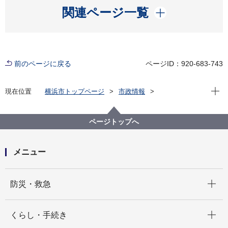
開く
関連ページ一覧
前のページに戻る
ページID：920-683-743
現在位
現在位置
横浜市トップページ
市政情報
横浜市について
統計・調査
統計情報ポータル
主な統計調査結果
住宅・土地統計調査
ページトップへ
平成30年住宅・土地統計調査
土地集計（横浜市分）
メニュー
開く
防災・救急
開く
くらし・手続き