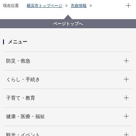
現在位
現在位置
横浜市トップページ
市政情報
横浜市について
統計・調査
統計情報ポータル
人口・世帯
外国人の人口
令和７(2025)年 外国人の人口
ページトップへ
メニュー
開く
防災・救急
開く
くらし・手続き
開く
子育て・教育
開く
健康・医療・福祉
開く
観光・イベント