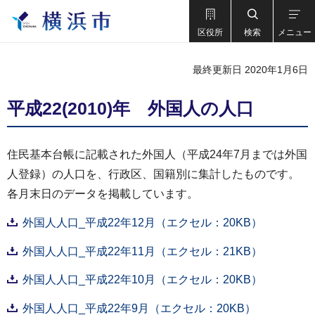
区役所
検索
メニュー
最終更新日 2020年1月6日
平成22(2010)年 外国人の人口
住民基本台帳に記載された外国人（平成24年7月までは外国
人登録）の人口を、行政区、国籍別に集計したものです。
各月末日のデータを掲載しています。
外国人人口_平成22年12月（エクセル：20KB）
外国人人口_平成22年11月（エクセル：21KB）
外国人人口_平成22年10月（エクセル：20KB）
外国人人口_平成22年9月（エクセル：20KB）