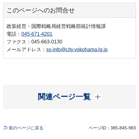
このページへのお問合せ
政策経営・国際戦略局経営戦略部統計情報課
電話：
045-671-4201
ファクス：045-663-0130
メールアドレス：
ss-info@city.yokohama.lg.jp
開く
関連ページ一覧
前のページに戻る
ページID：385-845-983