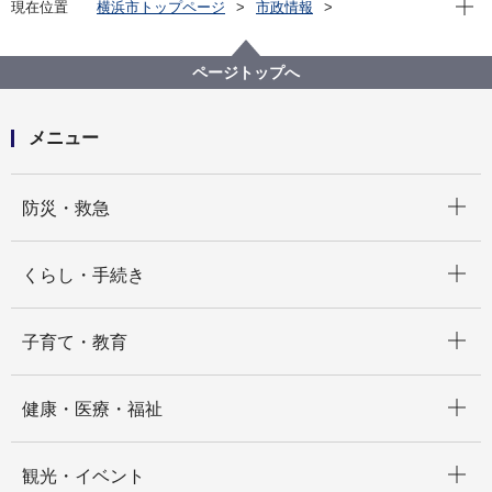
現在位置
横浜市トップページ
市政情報
横浜市について
統計・調査
統計情報ポータル
統計データをさがす（分野から）
ページトップへ
17_司法・警察・消防
17－６ 運転免許の保有者数
メニュー
開く
防災・救急
開く
くらし・手続き
開く
子育て・教育
開く
健康・医療・福祉
開く
観光・イベント