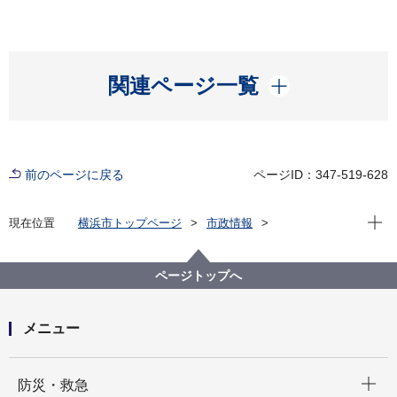
開く
関連ページ一覧
前のページに戻る
ページID：347-519-628
現在位
現在位置
横浜市トップページ
市政情報
横浜市について
統計・調査
統計情報ポータル
統計データをさがす（分野から）
4_農業・漁業
ページトップへ
４－３ 米、野菜の収穫量と産出額
メニュー
開く
防災・救急