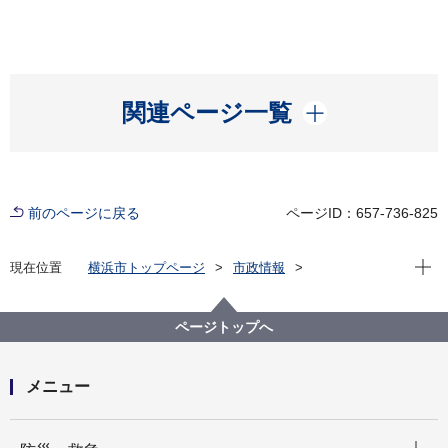
開く
関連ページ一覧
前のページに戻る
ページID：657-736-825
現在位
現在位置
横浜市トップページ
市政情報
横浜市について
統計・調査
統計情報ポータル
統計データをさがす（分野から）
4_農業・漁業
ページトップへ
メニュー
開く