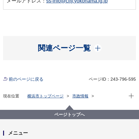
メールアドレス：
ss-info@city.yokohama.lg.jp
開く
関連ページ一覧
前のページに戻る
ページID：243-796-595
現在位
現在位置
横浜市トップページ
市政情報
横浜市について
統計・調査
統計情報ポータル
統計データをさがす（分野から）
2_人口・世帯
ページトップへ
２－23 他の市区町村へ（から）の転出（入）の数
メニュー