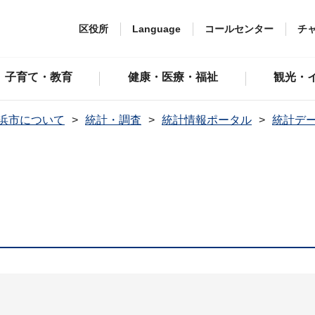
区役所
Language
コールセンター
チ
子育て・教育
健康・医療・福祉
観光・
浜市について
統計・調査
統計情報ポータル
統計デ