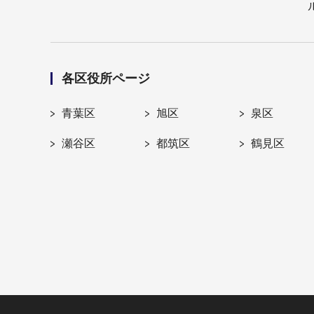
各区役所ページ
青葉区
旭区
泉区
瀬谷区
都筑区
鶴見区