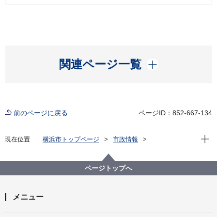
開く
関連ページ一覧
前のページに戻る
ページID：852-667-134
現在位
現在位置
横浜市トップページ
市政情報
横浜市について
統計・調査
統計情報ポータル
統計データをさがす（分野から）
ページトップへ
15_衛生・環境
15－16 風致地区
メニュー