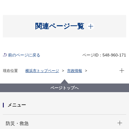
開く
関連ページ一覧
前のページに戻る
ページID：548-960-171
現在位
現在位置
横浜市トップページ
市政情報
横浜市について
市の組織
消防局の紹介
消防局の組織と業務
消防局 緑消防署
ページトップへ
メニュー
開く
防災・救急