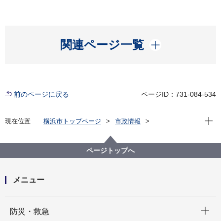
開く
関連ページ一覧
前のページに戻る
ページID：731-084-534
現在位
現在位置
横浜市トップページ
市政情報
横浜市について
市の組織
消防局の紹介
消防局の組織と業務
消防局 港南消防署
ページトップへ
メニュー
開く
防災・救急