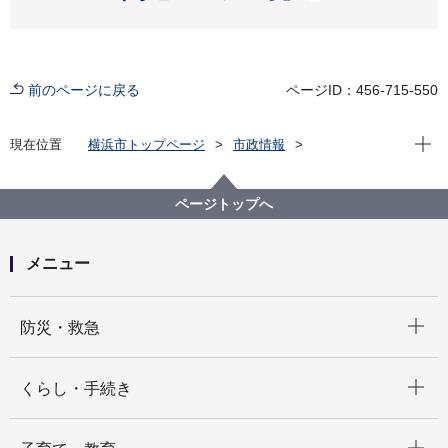
前のページに戻る
ページID：456-715-550
現在位
現在位置
横浜市トップページ
市政情報
横浜市について
市の組織
消防局の紹介
消防局の組織と業務
消防局 磯子消防署
ページトップへ
メニュー
開く
防災・救急
開く
くらし・手続き
開く