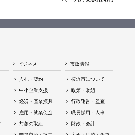
ページID：956-118-845
ビジネス
市政情報
入札・契約
横浜市について
ト
中小企業支援
政策・取組
経済・産業振興
行政運営・監査
雇用・就業促進
職員採用・人事
信
共創の取組
財政・会計
国際交流・協力
広報・広聴・報道