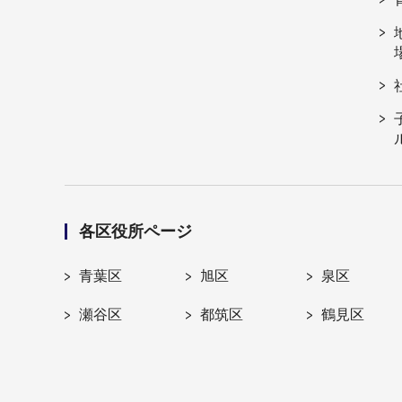
各区役所ページ
青葉区
旭区
泉区
瀬谷区
都筑区
鶴見区