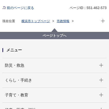
前のページに戻る
ページID：551-462-573
現在位
現在位置
横浜市トップページ
市政情報
横浜市について
市の組織
市民局の紹介
市民局の組織と業務
市民局 人権課
ページトップへ
メニュー
開く
防災・救急
開く
くらし・手続き
開く
子育て・教育
開く