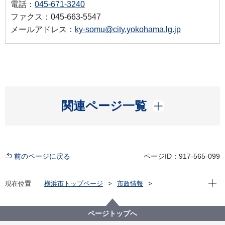
電話：
045-671-3240
ファクス：045-663-5547
メールアドレス：
ky-somu@city.yokohama.lg.jp
開く
関連ページ一覧
前のページに戻る
ページID：917-565-099
現在位
現在位置
横浜市トップページ
市政情報
横浜市について
市の組織
教育委員会事務局の紹介
教育委員会事務局の事業計画
ページトップへ
令和６年度 教育委員会事務局事業計画