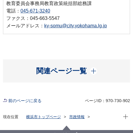
教育委員会事務局教育政策統括部総務課
電話：
045-671-3240
ファクス：045-663-5547
メールアドレス：
ky-somu@city.yokohama.lg.jp
開く
関連ページ一覧
前のページに戻る
ページID：970-730-902
現在位
現在位置
横浜市トップページ
市政情報
横浜市について
市の組織
教育委員会事務局の紹介
教育委員会事務局の事業計画