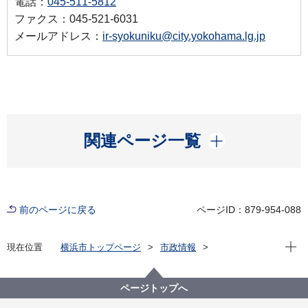
電話：
045-511-5812
ファクス：045-521-6031
メールアドレス：
ir-syokuniku@city.yokohama.lg.jp
開く
関連ページ一覧
前のページに戻る
ページID：879-954-088
現在位
現在位置
横浜市トップページ
市政情報
横浜市について
市の組織
医療局の紹介
医療局の組織と業務
医療局 食肉衛生検査所
ページトップへ