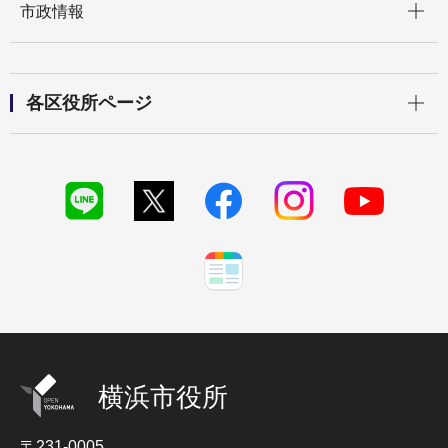
市政情報
開く
各区役所ページ
横浜市役所
〒231-0005