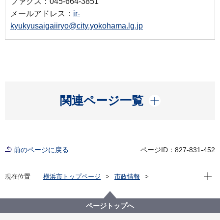
ファクス：045-664-3851
メールアドレス：
ir-
kyukyusaigaiiryo@city.yokohama.lg.jp
開く
関連ページ一覧
前のページに戻る
ページID：827-831-452
現在位
現在位置
横浜市トップページ
市政情報
横浜市について
市の組織
医療局の紹介
医療局の組織と業務
医療局 救急・災害医療課
ページトップへ