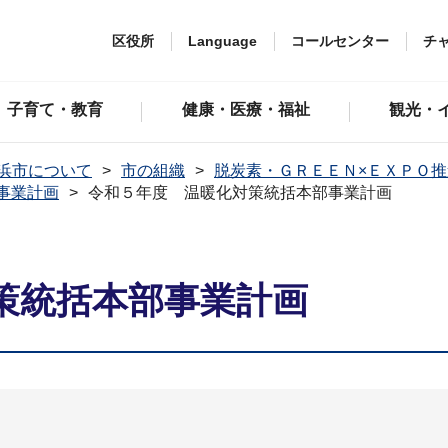
区役所
Language
コールセンター
チ
子育て・教育
健康・医療・福祉
観光・
浜市について
市の組織
脱炭素・ＧＲＥＥＮ×ＥＸＰＯ
事業計画
令和５年度 温暖化対策統括本部事業計画
策統括本部事業計画