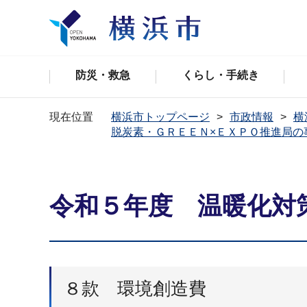
防災・救急
くらし・手続き
現在位置
横浜市トップページ
市政情報
横
脱炭素・ＧＲＥＥＮ×ＥＸＰＯ推進局の
令和５年度 温暖化対
８款 環境創造費