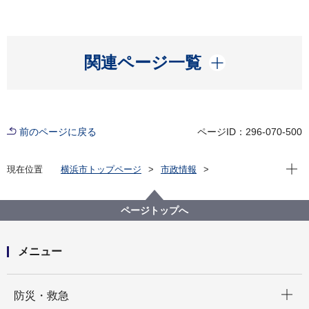
開く
関連ページ一覧
前のページに戻る
ページID：296-070-500
現在位
現在位置
横浜市トップページ
市政情報
横浜市について
市の概要
横浜市史資料室
ページトップへ
メニュー
開く
防災・救急