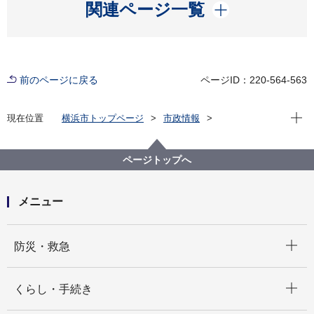
開く
関連ページ一覧
前のページに戻る
ページID：220-564-563
現在位
現在位置
横浜市トップページ
市政情報
横浜市について
市の概要
き章・市の花
ページトップへ
メニュー
開く
防災・救急
開く
くらし・手続き