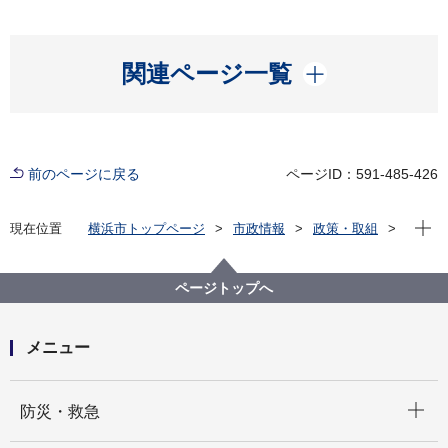
開く
関連ページ一覧
前のページに戻る
ページID：591-485-426
現在位
現在位置
横浜市トップページ
市政情報
政策・取組
主な取組
地方創生
横浜市まち・ひと・しごと創生総合戦略
第２期「横浜市まち・ひと・しごと創生総合戦略」
ページトップへ
メニュー
開く
防災・救急