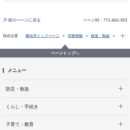
前のページに戻る
ページID：771-662-353
現在位
現在位置
横浜市トップページ
市政情報
政策・取組
主な取組
その他各種取組
「総合的な震災対策の考え方」
ページトップへ
メニュー
開く
防災・救急
開く
くらし・手続き
開く
子育て・教育