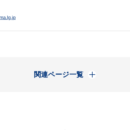
ma.lg.jp
開く
関連ページ一覧