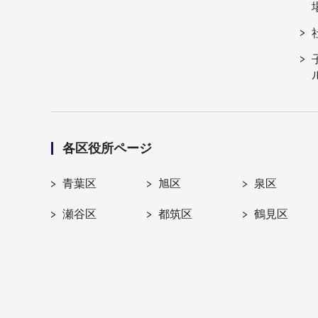
各区役所ページ
青葉区
旭区
泉区
瀬谷区
都筑区
鶴見区