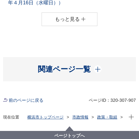
年４月16日（水曜日））
もっと見る
開く
関連ページ一覧
前のページに戻る
ページID：320-307-907
現在位
現在位置
横浜市トップページ
市政情報
政策・取組
主な取組
基地対策
防衛省からのお知らせ等
ページトップへ